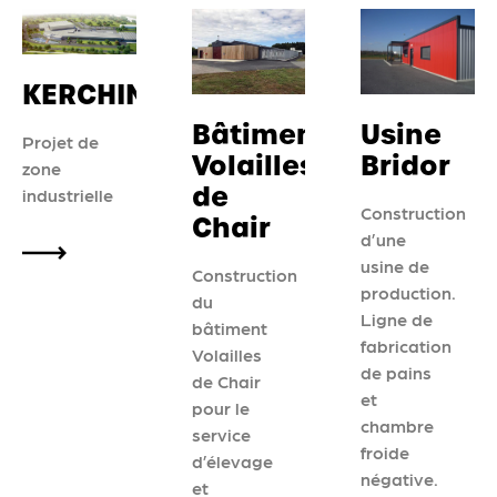
KERCHIN
Bâtiment
Usine
Projet de
Volailles
Bridor
zone
de
industrielle
Construction
Chair
d’une
usine de
Construction
production.
du
Ligne de
bâtiment
fabrication
Volailles
de pains
de Chair
et
pour le
chambre
service
froide
d’élevage
négative.
et