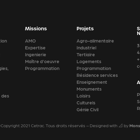
Missions
Projets
S
tion
AMO
Agro-alimentaire
3
Expertise
Industriel
4
t
Ingenierie
Tertiaire
+
Maître d'oeuvre
Logements
c
gies,
Programmation
Programmation
Résidence services
Enseignement
Monuments
P
e des
Loisirs
S
Culturels
R
Génie Civil
Copyright 2021 Cetrac. Tous droits réservés – Designed with 📐 by
Mons