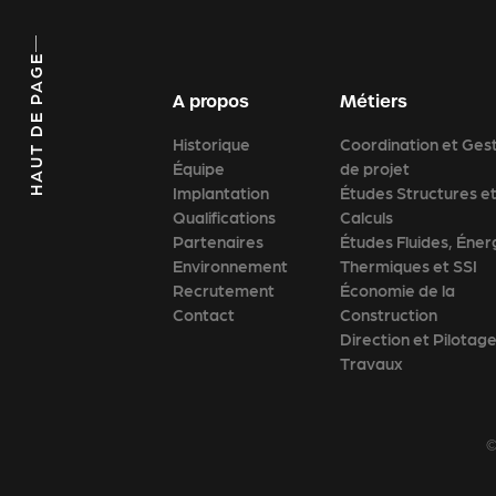
HAUT DE PAGE
A propos
Métiers
Historique
Coordination et Ges
Équipe
de projet
Implantation
Études Structures e
Qualifications
Calculs
Partenaires
Études Fluides, Éner
Environnement
Thermiques et SSI
Recrutement
Économie de la
Contact
Construction
Direction et Pilotag
Travaux
©