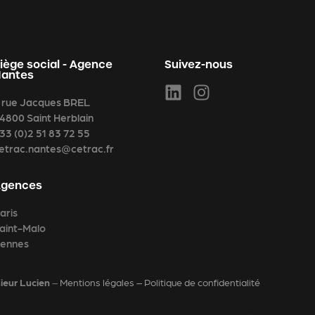
iège social - Agence
Suivez-nous
Nantes
 rue Jacques BREL
4800 Saint Herblain
33 (0)2 51 83 72 55
etrac.nantes@cetrac.fr
Agences
aris
aint-Malo
ennes
ieur Lucien
–
Mentions légales – Politique de confidentialité