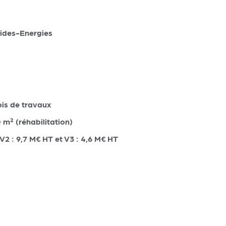
uides-Energies
ois de travaux
 m² (réhabilitation)
V2 : 9,7 M€ HT et V3 : 4,6 M€ HT